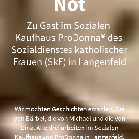
Not
Zu Gast im Sozialen 
Kaufhaus ProDonna® des 
Sozialdienstes katholischer 
Frauen (SkF) in Langenfeld
Wir möchten Geschichten erzählen. Die
von Bärbel, die von Michael und die von
Dina. Alle drei arbeiten im Sozialen
Kaufhaus von ProDonna in Langenfeld,