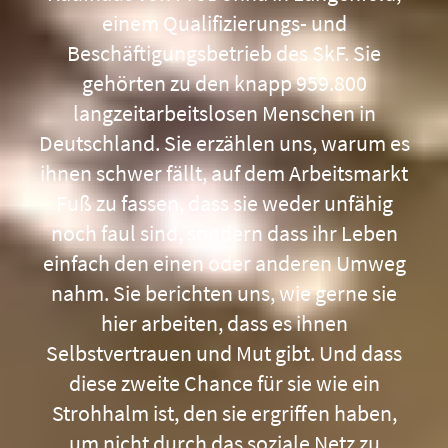
einem Qualifizierungs- und
Beschäftigungsbetrieb des SkF. Sie
gehörten zu den knapp 959.800
langzeitarbeitslosen Menschen in
Deutschland. Sie erzählen uns, warum es
ihnen schwer fällt, auf dem Arbeitsmarkt
Fuß zu fassen, dass sie weder unfähig
noch faul sind, sondern dass ihr Leben
einfach den einen oder anderen Umweg
nahm. Sie berichten uns, wie gerne sie
hier arbeiten, dass es ihnen
Selbstvertrauen und Mut gibt. Und dass
diese zweite Chance für sie wie ein
Strohhalm ist, den sie ergriffen haben,
um nicht durch das soziale Netz zu